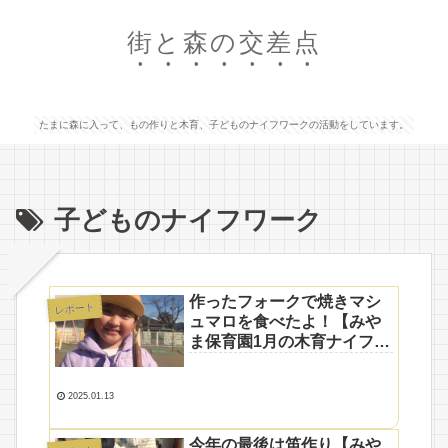
街と森の交差点
たまに森に入って、もの作りと木育、子どものナイフワークの活動をしています。
子どものナイフワーク
作ったフォークで焼きマシ
レポート
ュマロを食べたよ！【みや
ま保育園1月の木育ナイフ教
室】
2025.01.13
今年の最後は笛作り【みや