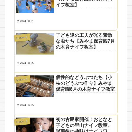
イフ教室】
2024.08.31
子ども達の工夫が光る素敵
レポート
な虫たち【みやま保育園7月
の木育ナイフ教室】
2024.08.05
個性的などうぶつたち【小
レポート
枝のどうぶつ作り】みやま
保育園6月の木育ナイフ教室
2024.06.25
初の古民家開催！おとなと
レポート
子どもの里山ナイフ教室、
退職後の趣味はナイフワー