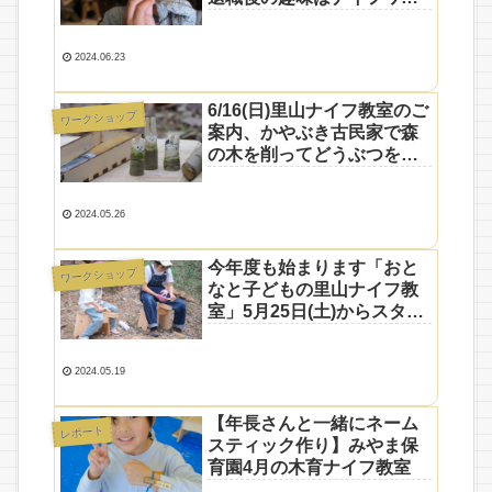
ク？
2024.06.23
6/16(日)里山ナイフ教室のご
ワークショップ
案内、かやぶき古民家で森
の木を削ってどうぶつを作
ろう【参加申込受付中】
2024.05.26
今年度も始まります「おと
ワークショップ
なと子どもの里山ナイフ教
室」5月25日(土)からスター
ト
2024.05.19
【年長さんと一緒にネーム
レポート
スティック作り】みやま保
育園4月の木育ナイフ教室