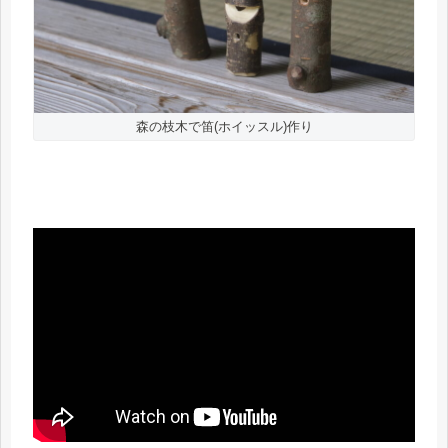
森の枝木で笛(ホイッスル)作り