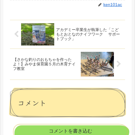
ken101ac
アカデミー卒業生が執筆した「こど
もとおとなのナイフワーク サポー
トブック」
【さかな釣りのおもちゃを作った
よ！】みやま保育園５月の木育ナイ
フ教室
コメント
コメントを書き込む