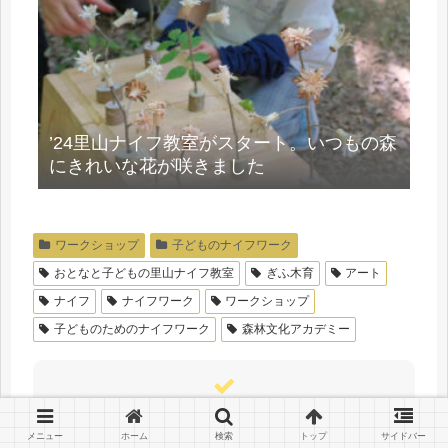
’24里山ナイフ教室がスタート。いつもの森
にきれいな花が咲きました
ワークショップ
子どものナイフワーク
おとなと子どもの里山ナイフ教室
ぎふ木育
アート
ナイフ
ナイフワーク
ワークショップ
子どものためのナイフワーク
森林文化アカデミー
シェアする
メニュー
ホーム
検索
トップ
サイドバー