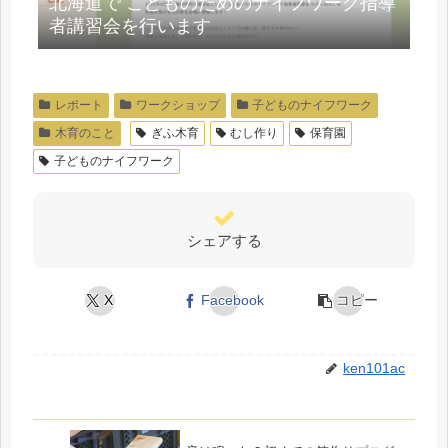
北海道で こどものためのナイフワーク指導
者講習会を行います
レポート
ワークショップ
子どものナイフワーク
木育のこと
ぎふ木育
むし作り
保育園
子どものナイフワーク
シェアする
X
Facebook
コピー
ken101ac