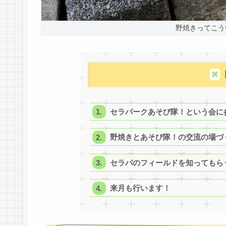
野焼きってこう
セラパークあそび隊！という会に
野焼きとあそび隊！の交流の場づ
セラパのフィールドを知ってもら
来月も行います！