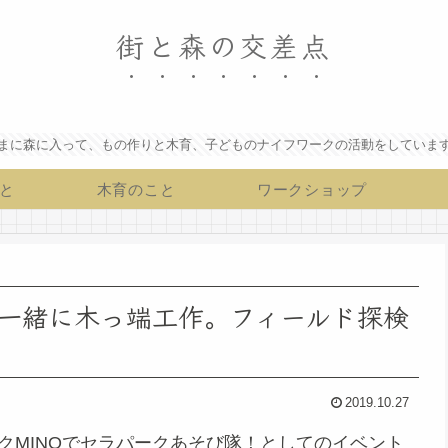
街と森の交差点
まに森に入って、もの作りと木育、子どものナイフワークの活動をしていま
と
木育のこと
ワークショップ
一緒に木っ端工作。フィールド探検
2019.10.27
ークMINOでセラパークあそび隊！としてのイベント